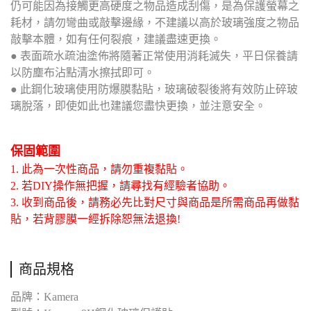
仍可能因為接觸更高硬度之物品造成刮傷，是為保護螢幕之
耗材，請勿彎曲或敲擊邊緣，不建議以高於玻璃強度之物品
敲擊本體，如有任何裂痕，建議盡速更換。
● 表面疏水疏油塗佈將隨著正常使用消耗滅失，平日保養請
以防塵布沾點清水擦拭即可。
● 此鋼化玻璃使用防爆膜黏貼，玻璃破裂後將有效防止碎玻
璃脫落，即使如此也建議您盡快更換，並注意安全。
保固範圍
1. 此為一次性商品，請勿重複黏貼。
2. 若DIY操作無把握，請尋找有經驗者協助。
3. 收到商品後，請務必先比對尺寸與商品是所需商品再做黏
貼，若背膠膜一經拆除恕無法退換!
商品規格
品牌：Kamera