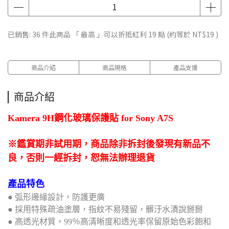
已銷售: 36 件
此商品 「 最高 」可以折抵紅利
19
點 (約等於
NT$19
)
商品介紹
商品規格
產品支援
商品介紹
Kamera 9H鋼化玻璃保護貼 for Sony A7S
※鑑賞期非試用期，商品除非拆封後發現有新品不
良，否則一經拆封，恕無法辦理退貨
產品特色
● 弧形邊緣設計，防護更廣
● 採用特殊疏油塗層，指紋不易殘留，髒汙水漬說掰掰
● 高透光材質，99％高清晰度和透光率保留原始色彩飽和