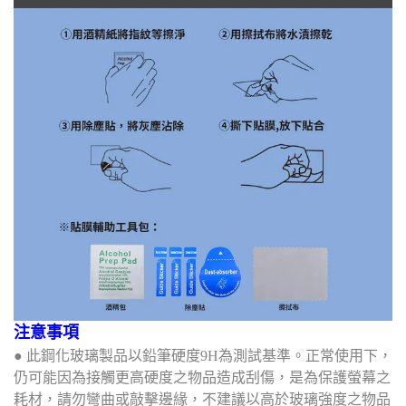
注意事項
● 此鋼化玻璃製品以鉛筆硬度9H為測試基準。正常使用下，
仍可能因為接觸更高硬度之物品造成刮傷，是為保護螢幕之
耗材，請勿彎曲或敲擊邊緣，不建議以高於玻璃強度之物品