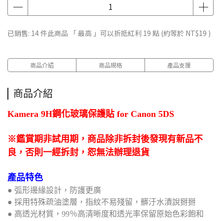
已銷售: 14 件
此商品 「 最高 」可以折抵紅利
19
點 (約等於
NT$19
)
商品介紹
商品規格
產品支援
商品介紹
Kamera 9H鋼化玻璃保護貼 for Canon 5DS
※鑑賞期非試用期，商品除非拆封後發現有新品不
良，否則一經拆封，恕無法辦理退貨
產品特色
● 弧形邊緣設計，防護更廣
● 採用特殊疏油塗層，指紋不易殘留，髒汙水漬說掰掰
● 高透光材質，99％高清晰度和透光率保留原始色彩飽和