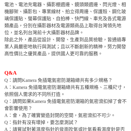
電池、電池充電器、攝影棚週邊、鏡頭類週邊、閃光燈、相
機腳架、攝影包、專業線材、拍立得周邊、保護殼、鋼化玻
璃保護貼、螢幕保護貼、自拍棒、快門線、車充及各式電源
類產品，分別在攝影器材及電源類商品上取得台灣領先地
位，並名列台灣前十大攝影器材品牌。
除此之外，產品從設計、開發、生產到品質檢驗，皆通過專
業人員嚴密地執行與測試；且以不斷創新的精神，努力開發
高性價比之優質產品，提供國人更可靠的服務。
Q&A
Q：請問Kamera 免插電氣密防潮箱總共有多少規格？
A：Kamera 免插電氣密防潮箱總共有五種規格、三種尺寸，
依照個人需求的不同所打造。
Q：請問如果Kamera 免插電氣密防潮箱的氣密滑扣掉了會不
會影響使用？
A：會，為了確實營造封閉的空間，氣密滑扣不可少。
Q：指針有沒有壞掉，要怎麼測試？
A：請嘗試對著濕度指針的背面吹氣或吐氣看看濕度針是否