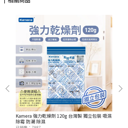
氣密
Kamera 強力乾燥劑 120g 台灣製 獨立包裝 吸濕
Ka
除霉 防潮 除濕
防
已銷售：7987
已銷