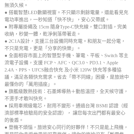
無須久候。
● 搭載智慧LED數顯視窗。不只顯示剩餘電量，還能看見充
電功率進出，一秒知道「快不快」，安心又帶感。
● 附專屬掛繩及 15cm 隨身Type-C快充線，雙口對插，完美
收納，秒變一體，乾淨俐落帶著走。
● 2C1A設計，支援三台設備同時充電。和朋友一起分電，
不只是充電，更是「分享的快樂」。
● 全面相容市面上的智慧型手機、筆電、平板、Switch 等主
流電子設備，支援 FCP、AFC、QC3.0、PD3.1、Apple
2.4A、PPS、UFCS融合快充 及小米 120W 快充等多種協
議，滿足各類快充需求。省去「帶不同線」困擾，是旅途中
最懂你的「萬用插座」。
● 旗艦級散熱技術：石墨烯導熱＋動態溫控，全天候守護，
不燙手才敢叫快充。
● 採用車規級電芯，耐用不變形。通過台灣 BSMI 認證（經
濟部標準檢驗局的安全認證）， 讓您每次出門都有最安心
的後盾。
● 登機不煩惱，旅途安心同行的好夥伴！不只是能上飛機，