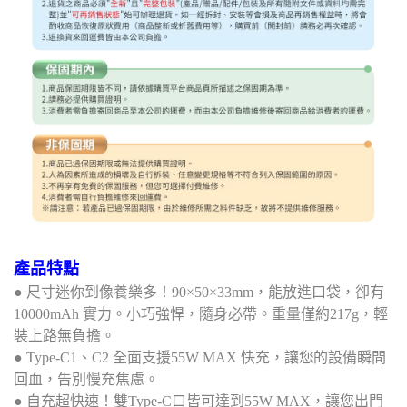
產品特點
● 尺寸迷你到像養樂多！90×50×33mm，能放進口袋，卻有
10000mAh 實力。小巧強悍，隨身必帶。重量僅約217g，輕
裝上路無負擔。
● Type-C1、C2 全面支援55W MAX 快充，讓您的設備瞬間
回血，告別慢充焦慮。
● 自充超快速！雙Type-C口皆可達到55W MAX，讓您出門