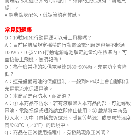
而是陪你走遍世界的可靠旅伴。讓你的旅途沒有「斷電焦
慮」。
● 經典鈦灰配色，低調簡約有質感。
常見問題集
Q：10號MINI行動電源可以帶上飛機嗎？
A：目前民航局規定攜帶的行動電源電池額定容量不超過
100Wh，10號MINI行動電源電池額定能量均在標準內，可
直接帶上飛機，無須報備！
Q：為什麼當我的設備電量達到80~90%時，充電功率會降
低？
A：這是設備電池的保護機制，一般到80%以上會自動降低
充電電流來保護電池。
Q：本商品是否防水，耐高溫？
A：① 本商品不防水，若有液體滲入本商品內部，可能導致
電池、電路損傷或短路請立即停止使用。② 嚴禁將本商品
投入水、火中（包括靠近爐灶、暖氣等熱源）或暴露於溫度
高於60℃（140℉）的環境中。
Q：商品在正常使用過程中，有發熱現象正常嗎？