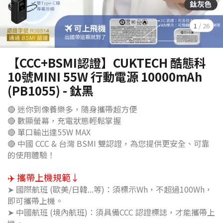
1
/
26
【CCC+BSMI認證】CUKTECH 酷態科
10號MINI 55W 行動電源 10000mAh
(PB1055) - 鈦黑
🔴 迷你到像養樂多，隨身攜帶超方便
🔴 數顯螢幕，充電狀態輕鬆掌握
🔴 單口輸出達55W MAX
🔴 中國 CCC & 台灣 BSMI 雙認證，為您提供更安全、可靠
的使用體驗！
✈️ 攜帶上機規範↓
➤ 國際航班 (歐美/日韓...等)：須標示Wh，不超過100Wh，
即可攜帶上機。
➤ 中國航班 (境內航班)：須具備CCC 認證標誌，才能攜帶上