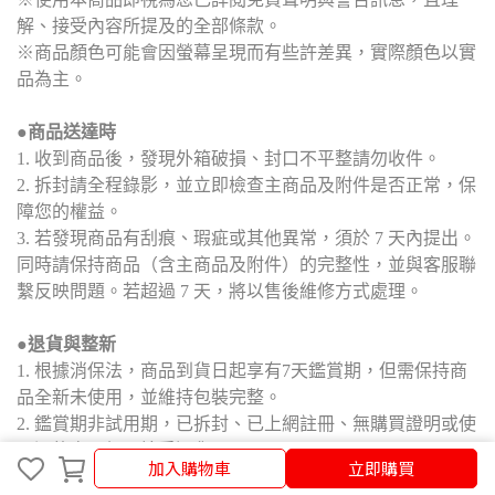
解、接受內容所提及的全部條款。
※商品顏色可能會因螢幕呈現而有些許差異，實際顏色以實
品為主。
●商品送達時
1. 收到商品後，發現外箱破損、封口不平整請勿收件。
2. 拆封請全程錄影，並立即檢查主商品及附件是否正常，保
障您的權益。
3. 若發現商品有刮痕、瑕疵或其他異常，須於 7 天內提出。
同時請保持商品（含主商品及附件）的完整性，並與客服聯
繫反映問題。若超過 7 天，將以售後維修方式處理。
●退貨與整新
1. 根據消保法，商品到貨日起享有7天鑑賞期，但需保持商
品全新未使用，並維持包裝完整。
2. 鑑賞期非試用期，已拆封、已上網註冊、無購買證明或使
用過的商品恕不接受退貨。
加入購物車
立即購買
3. 退貨商品須保持原包裝完整，包括封條、配件、贈品、保