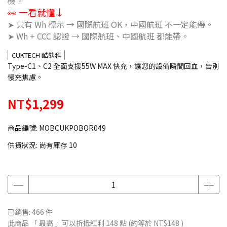
機。
👀 一看就懂↓
➤ 只有 Wh 標示 → 國際航班 OK，中國航班 不一定能帶。
➤ Wh + CCC 認證 → 國際航班、中國航班 都能帶。
CUKTECH 酷態科
Type-C1、C2 全面支援55W MAX 快充，讓您的設備瞬間回血，告別
慢充焦慮。
NT$1,299
商品編號:
MOBCUKPOBOR049
供貨狀況:
尚有庫存 10
已銷售: 466 件
此商品 「 最高 」可以折抵紅利
148
點 (約等於
NT$148
)