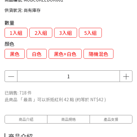
供貨狀況:
尚有庫存
數量
1入組
2入組
3入組
5入組
顏色
黑色
白色
黑色+白色
隨機混色
已銷售: 718 件
此商品 「 最高 」可以折抵紅利
42
點 (約等於
NT$42
)
商品介紹
商品規格
產品支援