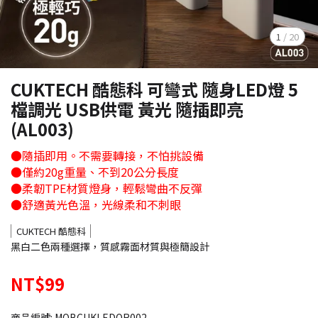
1
/
20
CUKTECH 酷態科 可彎式 隨身LED燈 5
檔調光 USB供電 黃光 隨插即亮
(AL003)
●隨插即用。不需要轉接，不怕挑設備
●僅約20g重量、不到20公分長度
●柔韌TPE材質燈身，輕鬆彎曲不反彈
●舒適黃光色溫，光線柔和不刺眼
CUKTECH 酷態科
黑白二色兩種選擇，質感霧面材質與極簡設計
NT$99
商品編號:
MOBCUKLEDOR002