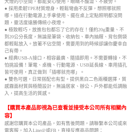
大燈的小空間，都能安心使用，眼睛不酸澀、不疲勞。
● 採用柔韌TPE材質燈身，輕鬆彎曲不反彈，想照哪就照
哪。插在行動電源上手拿使用、擺在桌上定點照明都沒問
題，靈活度遠勝傳統小夜燈。
● 極致輕巧，放進包包都忘了它的存在！僅約20g重量、不
到20公分長度，無論是筆袋、收納包、車內抽屜、背包側袋
都輕鬆放入。放著不佔空間，需要用到的時候卻讓你慶幸自
己有帶。
● 經典USB-A接口，相容最廣、隨插即用。不需要轉接，不
怕挑設備！筆電、桌機、行動電源、USB延長線、車用插孔
皆可使用，真正做到「插哪就亮哪」。
● 雙色可選，日常搭配也有型。提供黑白二色兩種選擇，質
感霧面材質與極簡設計，無論居家、辦公、戶外都能低調融
入，提高生活的質感。
【購買本產品即視為已查看並接受本公司所有相關內
容】
感謝您購買本公司產品，如有售後問題，請聯繫本公司或來
電客服，加入Line@或FB，直接反應商品問題：