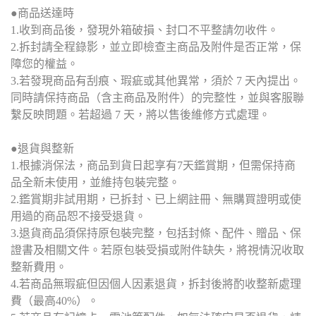
●商品送達時
1.收到商品後，發現外箱破損、封口不平整請勿收件。
2.拆封請全程錄影，並立即檢查主商品及附件是否正常，保
障您的權益。
3.若發現商品有刮痕、瑕疵或其他異常，須於 7 天內提出。
同時請保持商品（含主商品及附件）的完整性，並與客服聯
繫反映問題。若超過 7 天，將以售後維修方式處理。
●退貨與整新
1.根據消保法，商品到貨日起享有7天鑑賞期，但需保持商
品全新未使用，並維持包裝完整。
2.鑑賞期非試用期，已拆封、已上網註冊、無購買證明或使
用過的商品恕不接受退貨。
3.退貨商品須保持原包裝完整，包括封條、配件、贈品、保
證書及相關文件。若原包裝受損或附件缺失，將視情況收取
整新費用。
4.若商品無瑕疵但因個人因素退貨，拆封後將酌收整新處理
費（最高40%）。