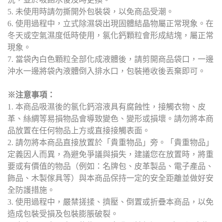
5. 未使用時請勿撕開外包裝袋，以免商品受潮。
6. 使用過程中，立式除濕袋出現固體結晶物屬正常現象。在
冬天或空氣濕度低時使用，氯化鈣顆粒會形成結塊，屬正常
現象。
7. 當袋內白色顆粒全部化成液體後，請剪開商品袋口，一邊
沖水一邊將袋內液體倒入排水口，包裝捲收後丟棄即可。
※注意事項：
1. 本商品吸濕後的氯化鈣溶液具有腐蝕性，接觸衣物、皮
革、絲綢等易損物品會導致變色、變形或損壞。請勿將本商
品放置在任何物品上方或直接接觸表面。
2. 請勿將本商品直接放置於「貴重物品」旁。「貴重物品」
定義因人而異，為避免爭議與損失，建議您在放置時，將重
要或有價值的物品（例如：名牌包、皮革製品、電子產品、
飾品、木製傢具等）與本商品保持一定的安全距離並做好安
全防護措施。
3. 使用過程中，嚴禁搓揉、擠壓、倒置或折疊本商品，以免
造成包裝受損及包裝膨脹破裂。