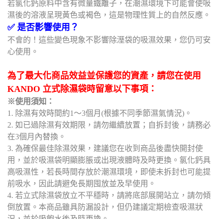
若氯化鈣原料中含有微量鐵離子，在潮濕環境下可能會使吸
濕後的溶液呈現黃色或褐色，這是物理性質上的自然反應。
✅ 是否影響使用？
不會的！這些變色現象不影響除溼袋的吸濕效果，您仍可安
心使用。
為了最大化商品效益並保護您的資產，請您在使用
KANDO 立式除濕袋時留意以下事項：
※使用須知：
1. 除濕有效時間約1～3個月(根據不同季節濕氣情況)。
2. 如已過除濕有效期限，請勿繼續放置；自拆封後，請務必
在3個月內替換。
3. 為確保最佳除濕效果，建議您在收到商品後盡快開封使
用，並於吸濕袋明顯膨脹或出現液體時及時更換。氯化鈣具
高吸濕性，若長時間存放於潮濕環境，即使未拆封也可能提
前吸水，因此請避免長期囤放並及早使用。
4. 若立式除濕袋放立不平穩時，請將底部展開站立，請勿傾
倒放置。本商品雖具防漏設計，但仍建議定期檢查吸濕狀
況，並於吸飽水後及時更換。