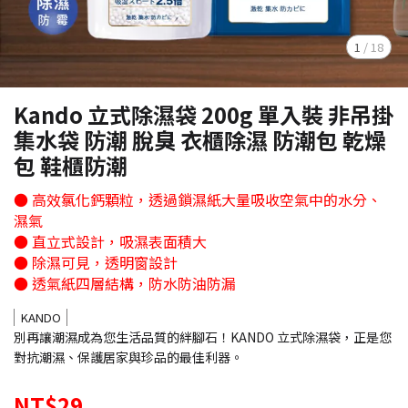
1
/
18
Kando 立式除濕袋 200g 單入裝 非吊掛
集水袋 防潮 脫臭 衣櫃除濕 防潮包 乾燥
包 鞋櫃防潮
● 高效氯化鈣顆粒，透過鎖濕紙大量吸收空氣中的水分、
濕氣
● 直立式設計，吸濕表面積大
● 除濕可見，透明窗設計
● 透氣紙四層結構，防水防油防漏
KANDO
別再讓潮濕成為您生活品質的絆腳石！KANDO 立式除濕袋，正是您
對抗潮濕、保護居家與珍品的最佳利器。
NT$29