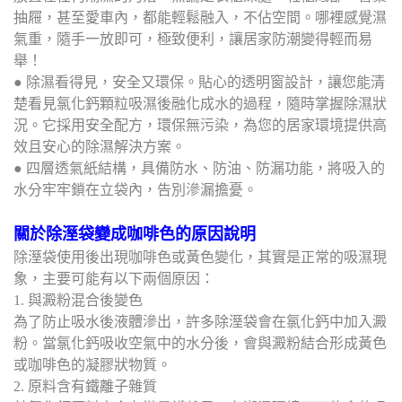
抽屜，甚至愛車內，都能輕鬆融入，不佔空間。哪裡感覺濕
氣重，隨手一放即可，極致便利，讓居家防潮變得輕而易
舉！
● 除濕看得見，安全又環保。貼心的透明窗設計，讓您能清
楚看見氯化鈣顆粒吸濕後融化成水的過程，隨時掌握除濕狀
況。它採用安全配方，環保無污染，為您的居家環境提供高
效且安心的除濕解決方案。
● 四層透氣紙結構，具備防水、防油、防漏功能，將吸入的
水分牢牢鎖在立袋內，告別滲漏擔憂。
關於除溼袋變成咖啡色的原因說明
除溼袋使用後出現咖啡色或黃色變化，其實是正常的吸濕現
象，主要可能有以下兩個原因：
1. 與澱粉混合後變色
為了防止吸水後液體滲出，許多除溼袋會在氯化鈣中加入澱
粉。當氯化鈣吸收空氣中的水分後，會與澱粉結合形成黃色
或咖啡色的凝膠狀物質。
2. 原料含有鐵離子雜質