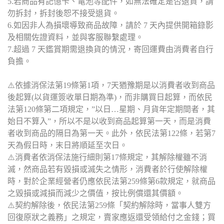
5.若商品有記憶卡、電池等配件，如無法確定是否退貨，請
勿拆封，拆封後恕不接受退貨。
6.如因非人為損壞導致商品故障，請於 7 天內提供開箱錄影
及相關佐證資料，並與客服聯繫處理。
7.超過 7 天鑑賞期需退換貨的情況，寄回運費由消費者自行
負擔。
⚠️依據消保法第19條第1項，7天猶豫期是以消費者收到商品
後起算(以貨運簽收單日期為準)，而非購買日起算，而依民
法第120條第二項規定，”以日…星期、月貨年定期間者，其
始日不算入”，所以不是以收到商品起算第一天，而是消費
者收到商品的隔日為第一天。此外，依民法第122條，若第7
天為假日時，末日將順延至次日。
⚠️消費者依消保法施行細則第17條規定，其解除權雖不消
滅，然商品若有毀損或滅失之情形，消費者於行使解除權
時，對於企業經營者仍應依民法第259條第6款規定，就商品
之毀損或減損而減少之價值，按比例償還其價額。
⚠️契約解除後，依民法第259條「契約解除時，當事人雙方
回復原狀之義務」之規定，賣家應返還受領給付之金錢；買