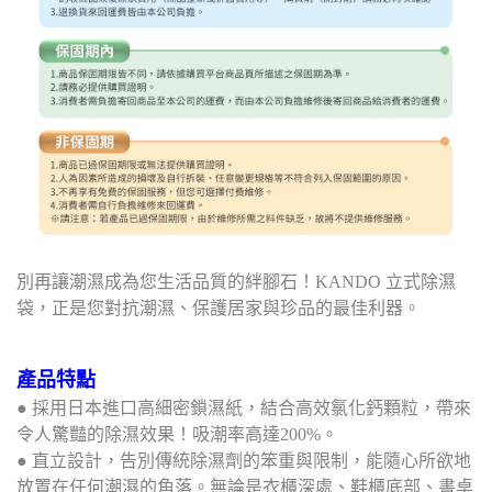
別再讓潮濕成為您生活品質的絆腳石！KANDO 立式除濕
袋，正是您對抗潮濕、保護居家與珍品的最佳利器。
產品特點
● 採用日本進口高細密鎖濕紙，結合高效氯化鈣顆粒，帶來
令人驚豔的除濕效果！吸潮率高達200%。
● 直立設計，告別傳統除濕劑的笨重與限制，能隨心所欲地
放置在任何潮濕的角落。無論是衣櫃深處、鞋櫃底部、書桌