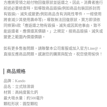
方應將受領之給付物回復原狀並返還之。因此，消費者進行
前述必要檢查時，如導致商品毀損(例如商品包裝因拆封而
有毀損)、滅失或變更(例如商品含有消耗性零件，一經使用
將會減少其使用壽命等)，導致無法回復原狀，買方即須依
同條第6款「應返還之物有毀損、滅失或因其他事由，致不
能返還者，應償還其價額。」之規定，按商品毀損、滅失或
變更之範圍內償還價額。
如有更多售後問題，請聯繫本公司客服或加入官方Line@，
直接反應商品問題。感謝您的購買與配合，祝您使用愉快！
商品規格
品牌：Kando
品名：立式除濕袋
材質：高純度氯化鈣
最大吸水量：約500毫升
顆粒形狀：圓型顆粒