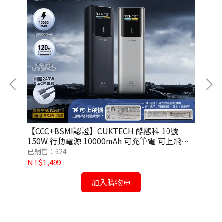
【CCC+BSMI認證】CUKTECH 酷態科 10號
【C
 白
150W 行動電源 10000mAh 可充筆電 可上飛機
MI
(PB100P)
黑
已銷售：624
已銷
NT$1,499
NT
加入購物車