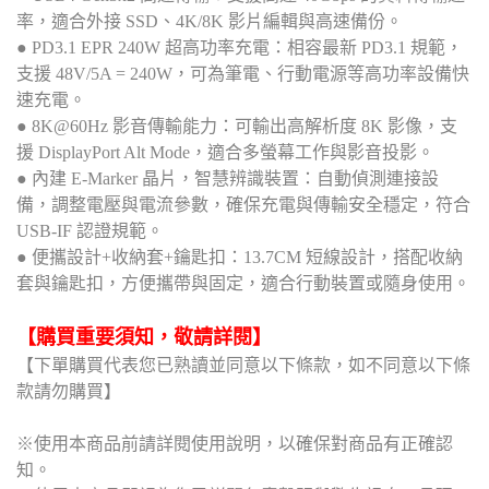
率，適合外接 SSD、4K/8K 影片編輯與高速備份。
● PD3.1 EPR 240W 超高功率充電：相容最新 PD3.1 規範，
支援 48V/5A = 240W，可為筆電、行動電源等高功率設備快
速充電。
● 8K@60Hz 影音傳輸能力：可輸出高解析度 8K 影像，支
援 DisplayPort Alt Mode，適合多螢幕工作與影音投影。
● 內建 E-Marker 晶片，智慧辨識裝置：自動偵測連接設
備，調整電壓與電流參數，確保充電與傳輸安全穩定，符合
USB-IF 認證規範。
● 便攜設計+收納套+鑰匙扣：13.7CM 短線設計，搭配收納
套與鑰匙扣，方便攜帶與固定，適合行動裝置或隨身使用。
【購買重要須知，敬請詳閱】
【下單購買代表您已熟讀並同意以下條款，如不同意以下條
款請勿購買】
※使用本商品前請詳閱使用說明，以確保對商品有正確認
知。