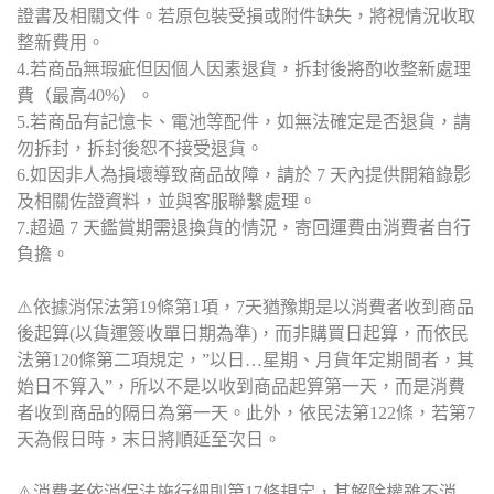
證書及相關文件。若原包裝受損或附件缺失，將視情況收取
整新費用。
4.若商品無瑕疵但因個人因素退貨，拆封後將酌收整新處理
費（最高40%）。
5.若商品有記憶卡、電池等配件，如無法確定是否退貨，請
勿拆封，拆封後恕不接受退貨。
6.如因非人為損壞導致商品故障，請於 7 天內提供開箱錄影
及相關佐證資料，並與客服聯繫處理。
7.超過 7 天鑑賞期需退換貨的情況，寄回運費由消費者自行
負擔。
⚠️依據消保法第19條第1項，7天猶豫期是以消費者收到商品
後起算(以貨運簽收單日期為準)，而非購買日起算，而依民
法第120條第二項規定，”以日…星期、月貨年定期間者，其
始日不算入”，所以不是以收到商品起算第一天，而是消費
者收到商品的隔日為第一天。此外，依民法第122條，若第7
天為假日時，末日將順延至次日。
⚠️消費者依消保法施行細則第17條規定，其解除權雖不消