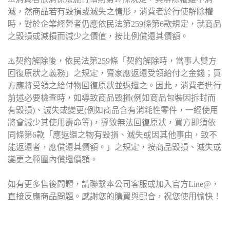
滅，然商品若有毀損或滅失之情形，消費者於行使解除權
時，對於企業經營者仍應依民法第259條第6款規定，就商品
之毀損或減損而減少之價值，按比例償還其價額。
⚠️契約解除後，依民法第259條「契約解除時，當事人雙方
回復原狀之義務」之規定，賣家應返還受領給付之金錢；買
方應將受領之給付物回復原狀並返還之。因此，消費者進行
前述必要檢查時，如導致商品毀損(例如商品包裝因拆封而
有毀損)、滅失或變更(例如商品含有消耗性零件，一經使用
將會減少其使用壽命等)，導致無法回復原狀，買方即須依
同條第6款「應返還之物有毀損、滅失或因其他事由，致不
能返還者，應償還其價額。」之規定，按商品毀損、滅失或
變更之範圍內償還價額。
如有更多售後問題，請聯繫本公司客服或加入官方Line@，
直接反應商品問題。感謝您的購買與配合，祝您使用愉快！