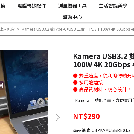
設備
電腦轉接配件
測量儀器工具
生活智能美學
幫助中心
以上 - 包含
Kamera USB3.2 雙Type-C+USB 二合一 PD3.1 100W 4K 20Gbps 
Kamera USB3.2 
100W 4K 20Gbps
● 雙重速度，便利的傳輸充
● 多用途連接
● 高品質材料，精心設計！
功能全面，方便實用
Kamera
NT$290
商品編號:
CBPKAMUSBRE015