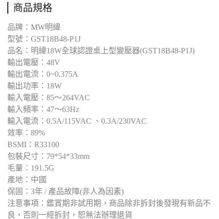
商品規格
品牌：MW明緯
型號：GST18B48-P1J
品名：明緯18W全球認證桌上型變壓器(GST18B48-P1J)
輸出電壓：48V
輸出電流：0~0.375A
輸出功率：18W
輸入電壓：85～264VAC
輸入頻率：47～63Hz
輸入電流：0.5A/115VAC 、0.3A/230VAC
效率：89%
BSMI：R33100
包裝尺寸：79*54*33mm
毛量：191.5G
產地：中國
保固：3年 / 產品故障(非人為因素)
注意事項：鑑賞期非試用期，商品除非拆封後發現有新品不
良，否則一經拆封，恕無法辦理退貨