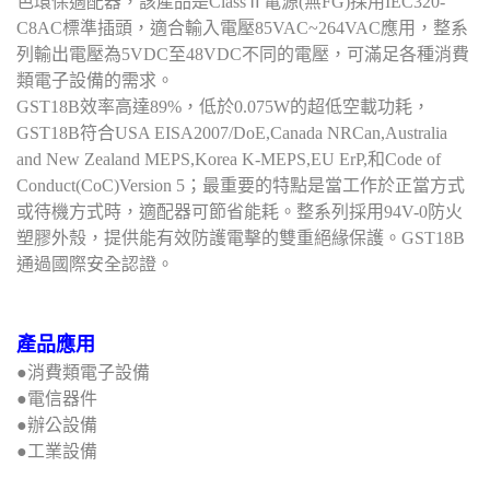
色環保適配器，該產品是ClassⅡ電源(無FG)採用IEC320-
C8AC標準插頭，適合輸入電壓85VAC~264VAC應用，整系
列輸出電壓為5VDC至48VDC不同的電壓，可滿足各種消費
類電子設備的需求。
GST18B效率高達89%，低於0.075W的超低空載功耗，
GST18B符合USA EISA2007/DoE,Canada NRCan,Australia
and New Zealand MEPS,Korea K-MEPS,EU ErP,和Code of
Conduct(CoC)Version 5；最重要的特點是當工作於正當方式
或待機方式時，適配器可節省能耗。整系列採用94V-0防火
塑膠外殼，提供能有效防護電擊的雙重絕緣保護。GST18B
通過國際安全認證。
產品應用
●消費類電子設備
●電信器件
●辦公設備
●工業設備