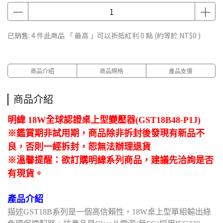
已銷售: 4 件
此商品 「 最高 」可以折抵紅利
0
點 (約等於
NT$0
)
商品介紹
商品規格
產品支援
商品介紹
明緯 18W全球認證桌上型變壓器(GST18B48-P1J)
※鑑賞期非試用期，商品除非拆封後發現有新品不
良，否則一經拆封，恕無法辦理退貨
※溫馨提醒：欲訂購明緯系列商品，建議先洽詢是否
有現貨。
產品介紹
描述GST18B系列是一個高信賴性，18W桌上型單組輸出綠