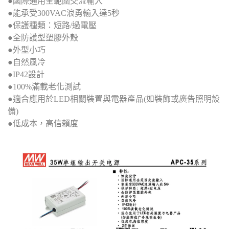
●國際通用全範圍交流輸入
●能承受300VAC浪勇輸入達5秒
●保護種類：短路/過電壓
●全防護型塑膠外殼
●外型小巧
●自然風冷
●IP42設計
●100%滿載老化測試
●適合應用於LED相關裝置與電器產品(如裝飾或廣告照明設
備)
●低成本，高信賴度