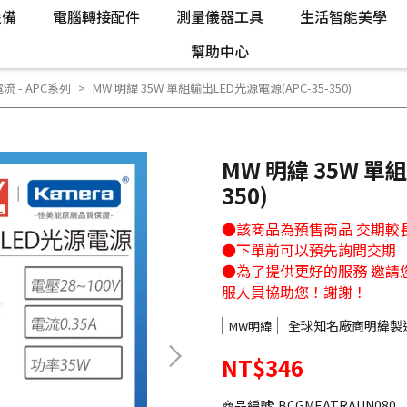
設備
電腦轉接配件
測量儀器工具
生活智能美學
幫助中心
電流 - APC系列
MW 明緯 35W 單組輸出LED光源電源(APC-35-350)
MW 明緯 35W 單組
350)
●該商品為預售商品 交期較
●下單前可以預先詢問交期
●為了提供更好的服務 邀請您入官方L
服人員協助您！謝謝！
全球知名廠商明緯製
MW明緯
NT$346
商品編號:
BCGMEATRAUN080