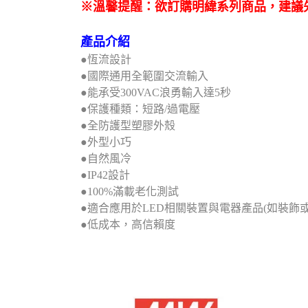
※溫馨提醒：欲訂購明緯系列商品，建議
產品介紹
●恆流設計
●國際通用全範圍交流輸入
●能承受300VAC浪勇輸入達5秒
●保護種類：短路/過電壓
●全防護型塑膠外殼
●外型小巧
●自然風冷
●IP42設計
●100%滿載老化測試
●適合應用於LED相關裝置與電器產品(如裝飾
●低成本，高信賴度