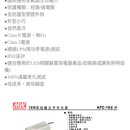
●國際通用全範圍交流輸入
●保護種類：短路/過電壓
●全防護型塑膠外殼
●外型小巧
●自然風冷
●ClassⅡ電源，無FG
●Class 2電源
●通過LPS(限功率電源)測試
●IP42設計
●適合應用於LED相關裝置與電器產品(如裝飾或廣告照明設
備)
●100%滿載老化測試
●低成本，高信賴度