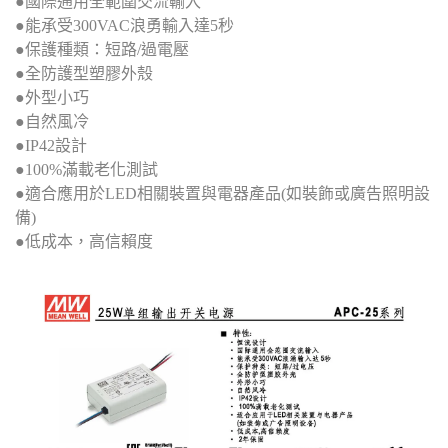
●國際通用全範圍交流輸入
●能承受300VAC浪勇輸入達5秒
●保護種類：短路/過電壓
●全防護型塑膠外殼
●外型小巧
●自然風冷
●IP42設計
●100%滿載老化測試
●適合應用於LED相關裝置與電器產品(如裝飾或廣告照明設
備)
●低成本，高信賴度