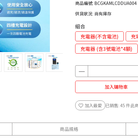
商品編號:
BCGKAMLCDDUA004
供貨狀況:
尚有庫存
組合
充電器(不含電池)
充
充電器 (含3號電池*4顆)
加入購物車
加入最愛
已銷售: 45 件
此商
商品規格