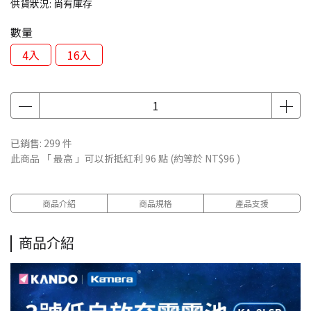
供貨狀況:
尚有庫存
數量
4入
16入
已銷售: 299 件
此商品 「 最高 」可以折抵紅利
96
點 (約等於
NT$96
)
商品介紹
商品規格
產品支援
商品介紹