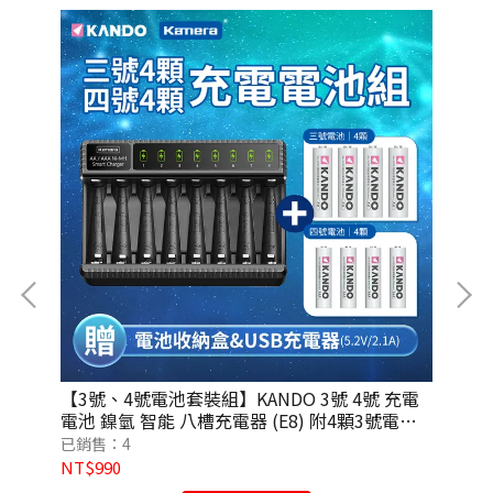
 鎳
【3號、4號電池套裝組】KANDO 3號 4號 充電
【
電池 鎳氫 智能 八槽充電器 (E8) 附4顆3號電
電池
池、4顆4號電池
電
已銷售：4
已
NT$990
NT